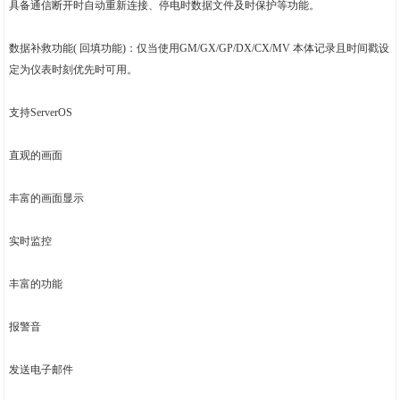
具备通信断开时自动重新连接、停电时数据文件及时保护等功能。
数据补救功能( 回填功能)：仅当使用GM/GX/GP/DX/CX/MV 本体记录且时间戳设
定为仪表时刻优先时可用。
支持ServerOS
直观的画面
丰富的画面显示
实时监控
丰富的功能
报警音
发送电子邮件