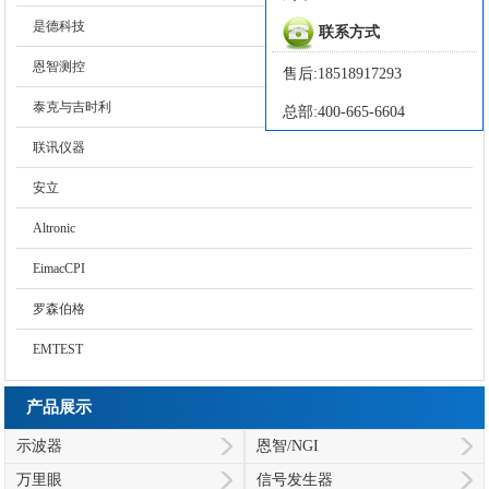
是德科技
联系方式
恩智测控
售后:18518917293
泰克与吉时利
总部:400-665-6604
联讯仪器
安立
Altronic
EimacCPI
罗森伯格
EMTEST
产品展示
示波器
恩智/NGI
万里眼
信号发生器